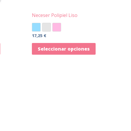
la
página
Neceser Polipiel Liso
de
producto
Azul
Gris
Rosa
17,25
€
Seleccionar opciones