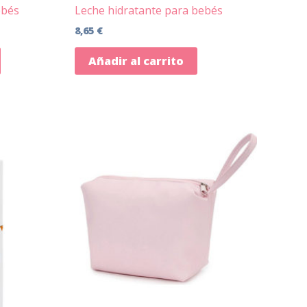
ebés
Leche hidratante para bebés
8,65
€
Añadir al carrito
Este
producto
tiene
múltiples
variantes.
Las
opciones
se
pueden
elegir
en