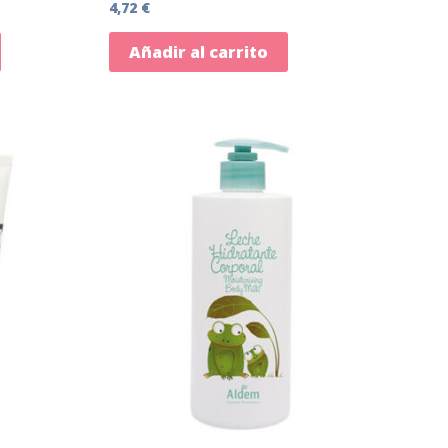
4,72
€
Añadir al carrito