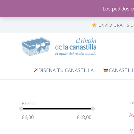
Ir
Los pedidos c
al
contenido
ENVÍO GRATIS D
DISEÑA TU CANASTILLA
CANASTILL
In
Precio
A
€
4,00
€
18,00
Mo