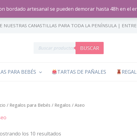
on bordado artesanal se pueden demorar hasta 48h en el en
Ordenado
por
E NUESTRAS CANASTILLAS PARA TODA LA PENÍNSULA | ENTR
popularidad
Búsqueda
BUSCAR
de
productos
AS PARA BEBÉS
TARTAS DE PAÑALES
REGAL
icio
/
Regalos para Bebés
/
Regalos
/ Aseo
seo
strando los 10 resultados