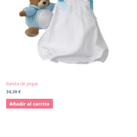
Ranita de piqué
34,30
€
Añadir al carrito
Este
producto