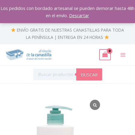
Ir
Los pedidos con bordado artesanal se pueden demorar hasta 48h
al
en el envío.
Descartar
contenido
ENVÍO GRATIS DE NUESTRAS CANASTILLAS PARA TODA
LA PENÍNSULA | ENTREGA EN 24 HORAS
Búsqueda
de
BUSCAR
productos
Leche
hidratante
para
bebés
cantidad