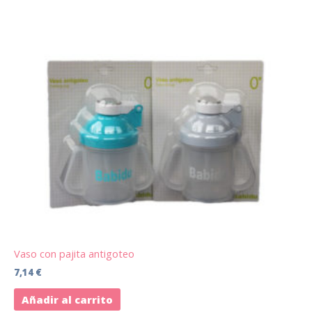
Vaso con pajita antigoteo
7,14
€
Añadir al carrito