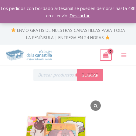
Ir
Los pedidos con bordado artesanal se pueden demorar hasta 48h
al
en el envío.
Descartar
contenido
ENVÍO GRATIS DE NUESTRAS CANASTILLAS PARA TODA
LA PENÍNSULA | ENTREGA EN 24 HORAS
Búsqueda
de
BUSCAR
productos
Rompecabezas
de
animales
cantidad