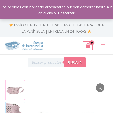
Ir
Los pedidos con bordado artesanal se pueden demorar hasta 48h
al
en el envío.
Descartar
contenido
ENVÍO GRATIS DE NUESTRAS CANASTILLAS PARA TODA
LA PENÍNSULA | ENTREGA EN 24 HORAS
Búsqueda
de
BUSCAR
productos
Portachupetes
Polipiel
cantidad