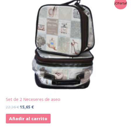
El
El
¡Oferta!
precio
precio
original
actual
era:
es:
22,36 €.
15,65 €.
Set de 2 Neceseres de aseo
22,36
€
15,65
€
Añadir al carrito