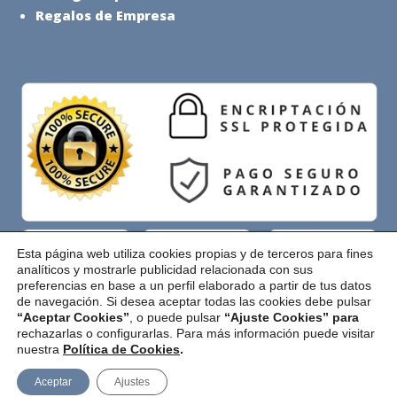
Regalos de Empresa
Esta página web utiliza cookies propias y de terceros para fines
analíticos y mostrarle publicidad relacionada con sus
preferencias en base a un perfil elaborado a partir de tus datos
Pago Seguro
de navegación. Si desea aceptar todas las cookies debe pulsar
“Aceptar Cookies”
, o puede pulsar
“Ajuste Cookies” para
rechazarlas o configurarlas. Para más información puede visitar
nuestra
Política de Cookies
.
Hola ¿Necesitas ayuda?
Copyright © 2026 El Rincón de la Canastilla |
Aviso Legal
|
Aceptar
Ajustes
Política de Privacidad
|
Política de Cookies