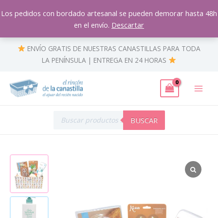
Ir
Los pedidos con bordado artesanal se pueden demorar hasta 48h
al
en el envío.
Descartar
contenido
ENVÍO GRATIS DE NUESTRAS CANASTILLAS PARA TODA
LA PENÍNSULA | ENTREGA EN 24 HORAS
Búsqueda
de
BUSCAR
productos
Canastilla
Caja
"Momento
Chapoteo"
regalo