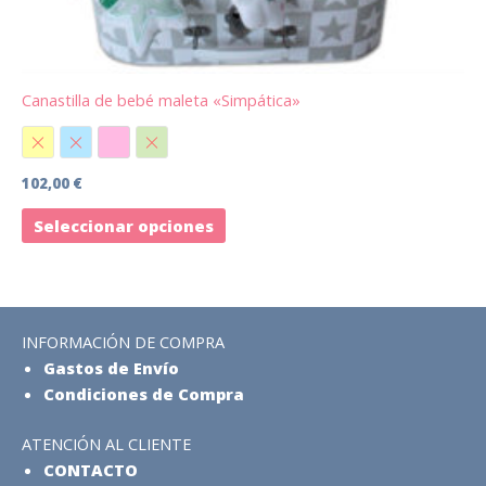
en
la
página
de
Canastilla de bebé maleta «Simpática»
producto
Amarillo
Azul
Rosa
Verde
102,00
€
Seleccionar opciones
INFORMACIÓN DE COMPRA
Gastos de Envío
Condiciones de Compra
ATENCIÓN AL CLIENTE
CONTACTO