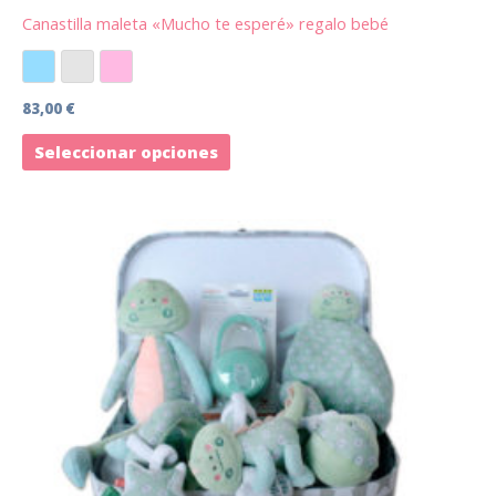
de
Canastilla maleta «Mucho te esperé» regalo bebé
producto
Azul
Gris
Rosa
83,00
€
Seleccionar opciones
Este
producto
tiene
múltiples
variantes.
Las
opciones
se
pueden
elegir