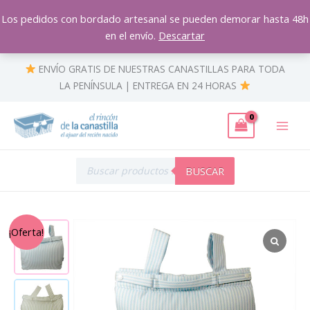
Ir
Los pedidos con bordado artesanal se pueden demorar hasta 48h
al
en el envío.
Descartar
contenido
ENVÍO GRATIS DE NUESTRAS CANASTILLAS PARA TODA
LA PENÍNSULA | ENTREGA EN 24 HORAS
Búsqueda
de
BUSCAR
productos
El
El
Bolso
¡Oferta!
precio
precio
para
original
actual
el
era:
es:
cochecito
30,00 €.
21,00 €.
del